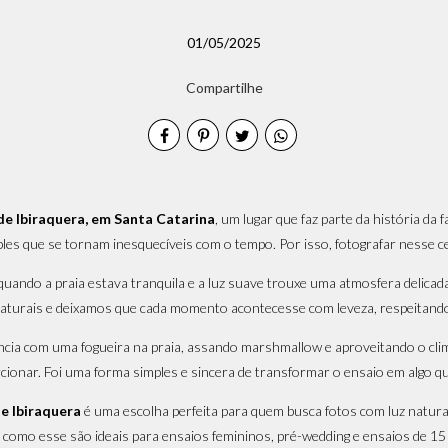
01/05/2025
Compartilhe
de Ibiraquera, em Santa Catarina
, um lugar que faz parte da história da 
les que se tornam inesquecíveis com o tempo. Por isso, fotografar nesse cen
uando a praia estava tranquila e a luz suave trouxe uma atmosfera delicad
naturais e deixamos que cada momento acontecesse com leveza, respeitando 
ência com uma fogueira na praia, assando marshmallow e aproveitando o cl
onar. Foi uma forma simples e sincera de transformar o ensaio em algo que
de Ibiraquera
é uma escolha perfeita para quem busca fotos com luz natura
s como esse são ideais para ensaios femininos, pré-wedding e ensaios de 1