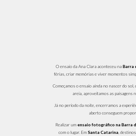
O ensaio da Ana Clara aconteceu na
Barra 
férias, criar memórias e viver momentos simp
Começamos o ensaio ainda no nascer do sol, q
areia, aproveitamos as paisagens 
Já no período da noite, encerramos a experi
aberto conseguem proporci
Realizar um
ensaio fotográfico na Barra 
com o lugar. Em
Santa Catarina
, destino