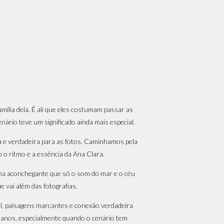
família dela. É ali que eles costumam passar as
ário teve um significado ainda mais especial.
a e verdadeira para as fotos. Caminhamos pela
o ritmo e a essência da Ana Clara.
ima aconchegante que só o som do mar e o céu
 vai além das fotografias.
l, paisagens marcantes e conexão verdadeira
5 anos, especialmente quando o cenário tem